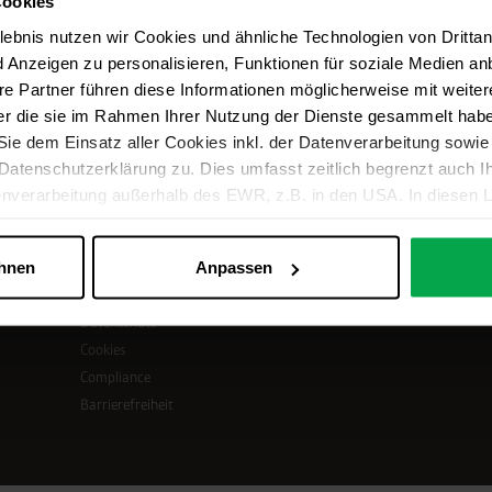
Cookies
w.awin.com/de/rechtliches/privacy-policy
.
lebnis nutzen wir Cookies und ähnliche Technologien von Dritta
d Anzeigen zu personalisieren, Funktionen für soziale Medien a
ere Partner führen diese Informationen möglicherweise mit weit
der die sie im Rahmen Ihrer Nutzung der Dienste gesammelt haben
ie dem Einsatz aller Cookies inkl. der Datenverarbeitung sowie
Datenschutzerklärung zu. Dies umfasst zeitlich begrenzt auch Ih
enverarbeitung außerhalb des EWR, z.B. in den USA. In diesen L
pflichtung der Dienstleister das hohe europäische Datenschutzn
ne Datenübermittlung in die USA stattfindet, besteht bspw. das R
ü
Rechtliches
ehnen
Anpassen
nd Überwachungszwecken verarbeitet werden können, ohne das
kt
Impressum
roffenenrechte durchsetzbar sind. Individuelle Cookie-Einstell
Datenschutz
 vornehmen. Alle optionalen Cookies ablehnen erfolgt via Klick a
Cookies
g können Sie jederzeit widerrufen oder anpassen:
Cookies ve
Compliance
Barrierefreiheit