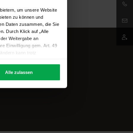
nbietern, um unsere Website
Email:
nbieten zu können und
eren Daten zusammen, die Sie
. Durch Klick auf „Alle
 der Weitergabe an
re Einwilligung gem. Art. 49
ändern kann trotz
iveau nicht zwingend
isiko, dass diese Daten von
Alle zulassen
s wirksame Rechtsbehelfe
ungen nach Kategorien können
uf "Nicht notwendige
rwalten
I
Impressum