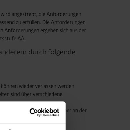
s wird angestrebt, die Anforderungen
assend zu erfüllen. Die Anforderungen
en Anforderungen ergeben sich aus der
tsstufe AA.
r anderem durch folgende
nt können wieder verlassen werden
iten sind über verschiedene
eiten wiederholen, werden immer an der
ngen versehen.