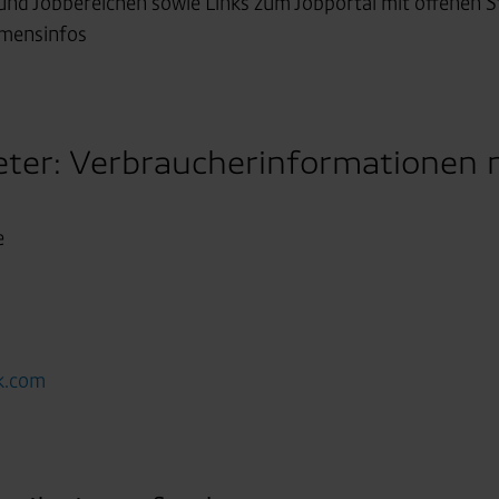
und Jobbereichen sowie Links zum Jobportal mit offenen S
hmensinfos
eter: Verbraucherinformationen 
e
ik.com