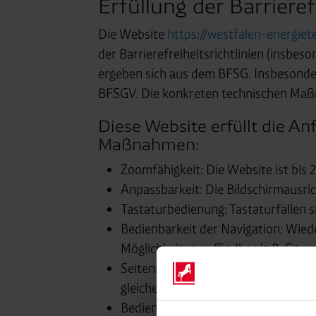
Erfüllung der Barriere
Die Website
https://westfalen-energiet
der Barrierefreiheitsrichtlinien (insb
ergeben sich aus dem BFSG. Insbesonder
BFSGV. Die konkreten technischen Maß
Diese Website erfüllt die A
Maßnahmen:
Zoomfähigkeit: Die Website ist bis
Anpassbarkeit: Die Bildschirmausri
Tastaturbedienung: Tastaturfallen 
Bedienbarkeit der Navigation: Wie
Möglichkeiten auffindbar (z.B. Sitem
Seitennavigation: Elemente und Ber
gleichen Position angezeigt
Bedienhinweise: Formulare sind mit