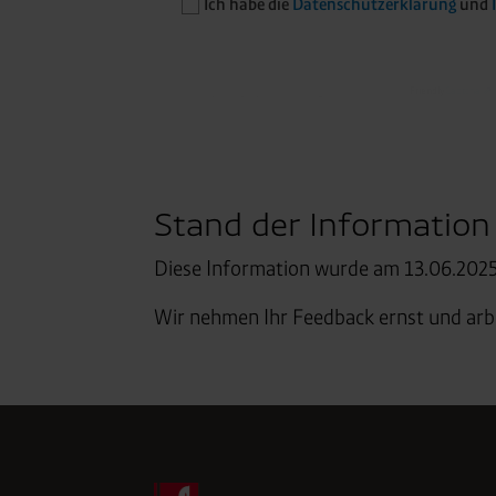
Ich habe die
Datenschutzerklärung
und
Friendly
Captcha ⇗
Anti-Roboter-Verifizierung
Hier klicken
Stand der Information
Diese Information wurde am 13.06.2025 
Wir nehmen Ihr Feedback ernst und arbei