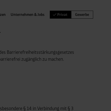
nzen
Unternehmen & Jobs
Privat
Gewerbe
-
des Barrierefreiheitsstärkungsgesetzes
rrierefrei zugänglich zu machen.
nsbesondere § 14 in Verbindung mit § 3