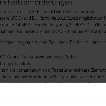
freiheitsanforderungen
echnik.com
der NGC.Tec GmbH ist teilweise barrierefrei. E
esondere BFSGV und EU-Richtlinie 2016/2102) möglichst umf
e aus § 14 BFSG in Verbindung mit § 3 I BFSG. Die näher
nahmen resultieren aus den WCAG 2.1 mit der Konformitä
nforderungen an die Barrierefreiheit unte
 200 % ohne Funktionsverlust vergrößerbar
chtung ist änderbar
sind nicht vorhanden, mit der Tastatur erreichbare Eleme
derkehrende Bereiche können übersprungen werden und Se
ap, Suche, Inhaltsverzeichnis, Links von Seite zu Seite)
eiche (z.B. Menü, Skiplink-Menü), die sich auf mehreren S
 erklärenden Hilfetexten und verständlichen Fehlermeldu